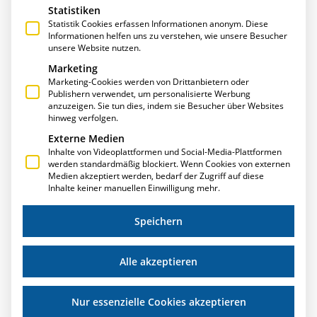
Statistiken
Statistik Cookies erfassen Informationen anonym. Diese
Informationen helfen uns zu verstehen, wie unsere Besucher
unsere Website nutzen.
Marketing
Marketing-Cookies werden von Drittanbietern oder
Publishern verwendet, um personalisierte Werbung
anzuzeigen. Sie tun dies, indem sie Besucher über Websites
T.A.PROJECT UNTERSTÜTZT STIPENDIATEN DER
hinweg verfolgen.
HOCHSCHULE RUHR WEST
Externe Medien
Inhalte von Videoplattformen und Social-Media-Plattformen
Im laufenden Studienjahr 2019/2020 unterstützt
werden standardmäßig blockiert. Wenn Cookies von externen
T.A.Project gleich zwei Studenten der Hochschule Ruhr
Medien akzeptiert werden, bedarf der Zugriff auf diese
West mit einem HRW Firmenstipendium. Bei der
Inhalte keiner manuellen Einwilligung mehr.
feierlichen Stipendienvergabe im Dezember 2019
überreichte Carsten Schragmann, einer der beiden
Speichern
Geschäftsführer von T.A.Project, der Studentin Lei Li die
Stipendium-Urkunde.
Alle akzeptieren
Weiterlesen »
Nur essenzielle Cookies akzeptieren