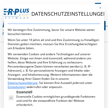
DE
Mit die
DATENSCHUTZEINSTELLUNGEN
Wir benötigen Ihre Zustimmung, bevor Sie unsere Website weiter
besuchen können.
Wenn Sie unter 16 Jahre alt sind und Ihre Zustimmung zu freiwilligen
Diensten geben möchten, müssen Sie Ihre Erziehungsberechtigten
um Erlaubnis bitten.
Wir verwenden Cookies und andere Technologien auf unserer
SCHLAGWORT:
Website. Einige von ihnen sind essenziell, während andere uns
helfen, diese Website und Ihre Erfahrung zu verbessern.
Personenbezogene Daten können verarbeitet werden (z. B. IP-
STIPDENIUM
Adressen), z. B. für personalisierte Anzeigen und Inhalte oder
Anzeigen- und Inhaltsmessung.
Weitere Informationen über die
Verwendung Ihrer Daten finden Sie in unserer
Datenschutzerklärung
.
Sie können Ihre Auswahl jederzeit unter
Einstellungen
widerrufen oder anpassen.
Es folgt eine Liste der Service-Gruppen, für die eine Ei
Essenziell
Essenzielle Cookies ermöglichen grundlegende Funktionen
und sind für die einwandfreie Funktion der Website
erforderlich.