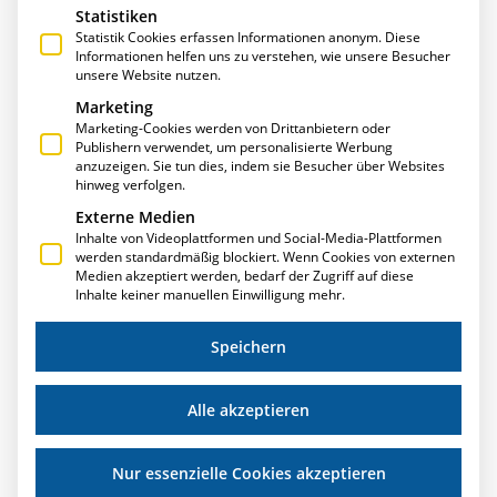
Statistiken
Statistik Cookies erfassen Informationen anonym. Diese
Informationen helfen uns zu verstehen, wie unsere Besucher
unsere Website nutzen.
Marketing
Marketing-Cookies werden von Drittanbietern oder
Publishern verwendet, um personalisierte Werbung
anzuzeigen. Sie tun dies, indem sie Besucher über Websites
E-R-PLUS ERHÄLT GÜTESIEGEL „SOFTWARE
hinweg verfolgen.
MADE IN GERMANY”
Externe Medien
Inhalte von Videoplattformen und Social-Media-Plattformen
E-R-Plus vereint kompetenten Kundenservice, erstklassige
werden standardmäßig blockiert. Wenn Cookies von externen
Qualität, Praxistauglichkeit und garantierte
Medien akzeptiert werden, bedarf der Zugriff auf diese
Zukunftsfähigkeit – und erfüllt damit alle Anforderungen,
Inhalte keiner manuellen Einwilligung mehr.
die für diese Zertifizierung erforderlich sind. „Made in
Germany”
Speichern
Weiterlesen »
Alle akzeptieren
Nur essenzielle Cookies akzeptieren