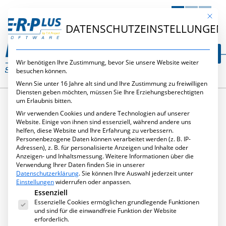
DE
EN
NL
Mit die
DATENSCHUTZEINSTELLUNGEN
Wir benötigen Ihre Zustimmung, bevor Sie unsere Website weiter
besuchen können.
Wenn Sie unter 16 Jahre alt sind und Ihre Zustimmung zu freiwilligen
Diensten geben möchten, müssen Sie Ihre Erziehungsberechtigten
um Erlaubnis bitten.
Wir verwenden Cookies und andere Technologien auf unserer
SCHLAGWORT:
Website. Einige von ihnen sind essenziell, während andere uns
helfen, diese Website und Ihre Erfahrung zu verbessern.
Personenbezogene Daten können verarbeitet werden (z. B. IP-
ZERTIFIZIERT
Adressen), z. B. für personalisierte Anzeigen und Inhalte oder
Anzeigen- und Inhaltsmessung.
Weitere Informationen über die
Verwendung Ihrer Daten finden Sie in unserer
Datenschutzerklärung
.
Sie können Ihre Auswahl jederzeit unter
Einstellungen
widerrufen oder anpassen.
Es folgt eine Liste der Service-Gruppen, für die eine Ei
Essenziell
Essenzielle Cookies ermöglichen grundlegende Funktionen
und sind für die einwandfreie Funktion der Website
erforderlich.