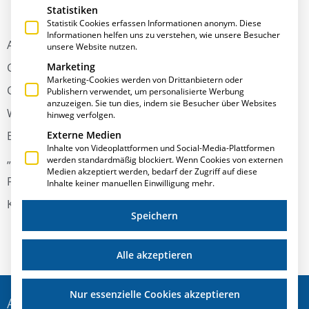
Statistiken
Statistik Cookies erfassen Informationen anonym. Diese
Informationen helfen uns zu verstehen, wie unsere Besucher
Auch in diesem Jahr unterstützt Thomas Annies,
unsere Website nutzen.
Geschäftsführender Gesellschafter der T.A.Project
Marketing
Marketing-Cookies werden von Drittanbietern oder
GmbH, erneut die Duale Hochschule Baden-
Publishern verwendet, um personalisierte Werbung
anzuzeigen. Sie tun dies, indem sie Besucher über Websites
Württemberg (DHBW) als Gastdozent. Der Diplom-
hinweg verfolgen.
Externe Medien
Betriebswirt übernimmt die regelmäßige Lehreinheit
Inhalte von Videoplattformen und Social-Media-Plattformen
„Betriebslehre in der Fassadentechnik“ mit seinen
werden standardmäßig blockiert. Wenn Cookies von externen
Medien akzeptiert werden, bedarf der Zugriff auf diese
Fachgebieten Produktionsplanung und -steuerung,
Inhalte keiner manuellen Einwilligung mehr.
Kostenrechnung, Controlling sowie Finanzbuchhaltung.
Speichern
Alle akzeptieren
Nur essenzielle Cookies akzeptieren
ADRESSE