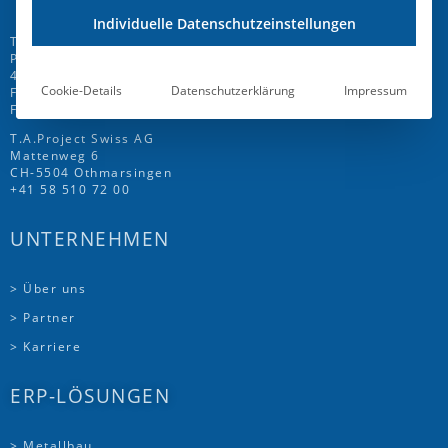
Individuelle Datenschutzeinstellungen
T.A.Project GmbH
Prinz-Friedrich-Str. 28 C
45257 Essen
Cookie-Details
Datenschutzerklärung
Impressum
Fon
+49 201 946 005 7
-0
Fax +49 201 946 005 7-50
T.A.Project Swiss AG
Mattenweg 6
CH-5504 Othmarsingen
+41 58 510 72 00
UNTERNEHMEN
> Über uns
> Partner
> Karriere
ERP-LÖSUNGEN
> Metallbau