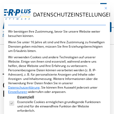
DE
Mit die
DATENSCHUTZEINSTELLUNGEN
Wir benötigen Ihre Zustimmung, bevor Sie unsere Website weiter
besuchen können.
Wenn Sie unter 16 Jahre alt sind und Ihre Zustimmung zu freiwilligen
Diensten geben möchten, müssen Sie Ihre Erziehungsberechtigten
um Erlaubnis bitten.
Wir verwenden Cookies und andere Technologien auf unserer
Website. Einige von ihnen sind essenziell, während andere uns
helfen, diese Website und Ihre Erfahrung zu verbessern.
Personenbezogene Daten können verarbeitet werden (z. B. IP-
THOMAS ANNIES ALS
Adressen), z. B. für personalisierte Anzeigen und Inhalte oder
Anzeigen- und Inhaltsmessung.
Weitere Informationen über die
GASTDOZENT AN DER
Verwendung Ihrer Daten finden Sie in unserer
Datenschutzerklärung
.
Sie können Ihre Auswahl jederzeit unter
DHBW
Einstellungen
widerrufen oder anpassen.
Es folgt eine Liste der Service-Gruppen, für die eine Ei
Essenziell
Essenzielle Cookies ermöglichen grundlegende Funktionen
und sind für die einwandfreie Funktion der Website
erforderlich.
April 12, 2021
,
Allgemein
,
Neues