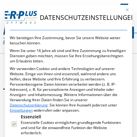
DE
Mit die
DATENSCHUTZEINSTELLUNGEN
Wir benötigen Ihre Zustimmung, bevor Sie unsere Website weiter
besuchen können.
Wenn Sie unter 16 Jahre alt sind und Ihre Zustimmung zu freiwilligen
Diensten geben möchten, müssen Sie Ihre Erziehungsberechtigten
um Erlaubnis bitten.
Wir verwenden Cookies und andere Technologien auf unserer
Website. Einige von ihnen sind essenziell, während andere uns
helfen, diese Website und Ihre Erfahrung zu verbessern.
Personenbezogene Daten können verarbeitet werden (z. B. IP-
TICKET ERSTELLEN
Adressen), z. B. für personalisierte Anzeigen und Inhalte oder
Anzeigen- und Inhaltsmessung.
Weitere Informationen über die
Verwendung Ihrer Daten finden Sie in unserer
Datenschutzerklärung
.
Sie können Ihre Auswahl jederzeit unter
Einstellungen
widerrufen oder anpassen.
Es folgt eine Liste der Service-Gruppen, für die eine Ei
Essenziell
September 10, 2025
,
Versteckt
Essenzielle Cookies ermöglichen grundlegende Funktionen
und sind für die einwandfreie Funktion der Website
erforderlich.