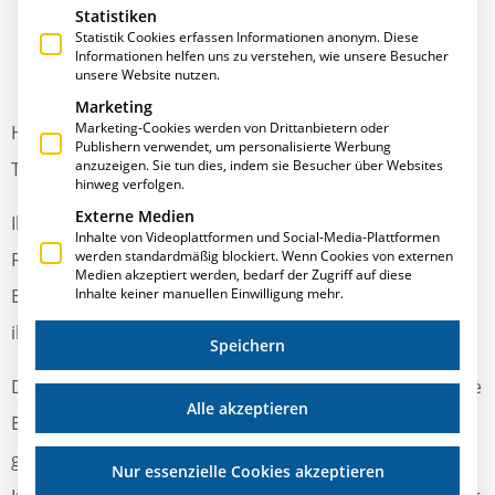
Statistiken
Statistik Cookies erfassen Informationen anonym. Diese
Informationen helfen uns zu verstehen, wie unsere Besucher
unsere Website nutzen.
Marketing
Marketing-Cookies werden von Drittanbietern oder
Hier erklären wir euch, wie ihr ganz einfach selbst ein
Publishern verwendet, um personalisierte Werbung
anzuzeigen. Sie tun dies, indem sie Besucher über Websites
Ticket erstellen könnt.
hinweg verfolgen.
Externe Medien
Ihr findet die Funktion auf unserer Website über den
Inhalte von Videoplattformen und Social-Media-Plattformen
werden standardmäßig blockiert. Wenn Cookies von externen
Reiter „Service” und dort im Kundenbereich. Im Online-
Medien akzeptiert werden, bedarf der Zugriff auf diese
Inhalte keiner manuellen Einwilligung mehr.
Bereich findet ihr unser Ticket-Info-System. Dort könnt
ihr ein Ticket erstellen.
Speichern
Dafür benötigt ihr eure Lizenznummer und eure aktuelle
Alle akzeptieren
E·R·Plus-Version. In der Problembeschreibung könnt ihr
gerne so ausführlich wie möglich sein. Je mehr
Nur essenzielle Cookies akzeptieren