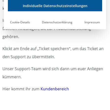
Informationen unser Support-Team erhält, desto besser
Individuelle Datenschutzeinstellungen
kann es euer Anliegen nachvollziehen.
Im Anhang könnt ihr noch Screenshots oder andere
Cookie-Details
Datenschutzerklärung
Impressum
Dateien hinzufügen, die zur Problemdarstellung
gehören.
Klickt am Ende auf „Ticket speichern“, um das Ticket an
den Support zu übermitteln.
Unser Support-Team wird sich dann um euer Anliegen
kümmern.
Hier kommt ihr zum
Kundenbereich