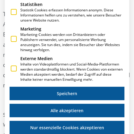
Statistiken
Statistik Cookies erfassen Informationen anonym. Diese
T.A.Project stellt allen Bestandskunden, deren
Informationen helfen uns zu verstehen, wie unsere Besucher
unsere Website nutzen.
Altverträge die kostenlose Bereitstellung der
Marketing
Betriebsdatenerfassung beinhaltet,
Marketing-Cookies werden von Drittanbietern oder
Publishern verwendet, um personalisierte Werbung
automatisch die E-R-Plus Windows-TimeApp
anzuzeigen. Sie tun dies, indem sie Besucher über Websites
hinweg verfolgen.
mit 125% der E·R·Plus Gesamtlizenzanzahl
Externe Medien
ohne Berechnung zur Verfügung. Seit Anfang
Inhalte von Videoplattformen und Social-Media-Plattformen
werden standardmäßig blockiert. Wenn Cookies von externen
des Jahres 2021 läuft die alte BDE aus und wird
Medien akzeptiert werden, bedarf der Zugriff auf diese
Inhalte keiner manuellen Einwilligung mehr.
nicht weiter gepflegt.
Speichern
Alle akzeptieren
Sie können mit dem Release 2021.1 auf die neue
Windows-TimeApp für UWP umstellen. Alternativ steht
Nur essenzielle Cookies akzeptieren