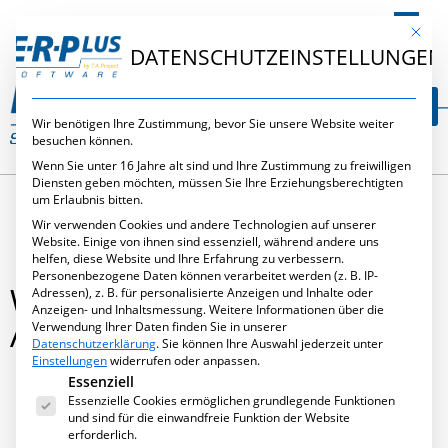
DE
Mit die
DATENSCHUTZEINSTELLUNGEN
Wir benötigen Ihre Zustimmung, bevor Sie unsere Website weiter
besuchen können.
Wenn Sie unter 16 Jahre alt sind und Ihre Zustimmung zu freiwilligen
Diensten geben möchten, müssen Sie Ihre Erziehungsberechtigten
um Erlaubnis bitten.
Wir verwenden Cookies und andere Technologien auf unserer
Website. Einige von ihnen sind essenziell, während andere uns
helfen, diese Website und Ihre Erfahrung zu verbessern.
Personenbezogene Daten können verarbeitet werden (z. B. IP-
WINDOWS-TIME APP LÖST
Adressen), z. B. für personalisierte Anzeigen und Inhalte oder
Anzeigen- und Inhaltsmessung.
Weitere Informationen über die
ALTE BDE AB
Verwendung Ihrer Daten finden Sie in unserer
Datenschutzerklärung
.
Sie können Ihre Auswahl jederzeit unter
Einstellungen
widerrufen oder anpassen.
Es folgt eine Liste der Service-Gruppen, für die eine Ei
Essenziell
Essenzielle Cookies ermöglichen grundlegende Funktionen
April 23, 2021
,
Neues
und sind für die einwandfreie Funktion der Website
erforderlich.