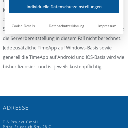
das „alte“ BDE-Terminal bis auf weiteres aus
Individuelle Datenschutzeinstellungen
Kompatibilitätsgründen zur Verfügung. Wir empfehlen
aber den zeitnahen Umstieg auf die neue App. Sollten
Cookie-Details
Datenschutzerklärung
Impressum
Sie noch keine mobile Applikation im Einsatz haben, wird
die Serverbereitstellung in diesem Fall nicht berechnet.
Jede zusätzliche TimeApp auf Windows-Basis sowie
generell die TimeApp auf Android und IOS-Basis wird wie
bisher lizensiert und ist jeweils kostenpflichtig.
ADRESSE
T.A.Project GmbH
Prinz-Friedrich-Str. 28 C