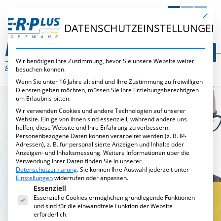
DE
EN
NL
Mit die
DATENSCHUTZEINSTELLUNGEN
Wir benötigen Ihre Zustimmung, bevor Sie unsere Website weiter
besuchen können.
Wenn Sie unter 16 Jahre alt sind und Ihre Zustimmung zu freiwilligen
Diensten geben möchten, müssen Sie Ihre Erziehungsberechtigten
um Erlaubnis bitten.
Wir verwenden Cookies und andere Technologien auf unserer
Website. Einige von ihnen sind essenziell, während andere uns
helfen, diese Website und Ihre Erfahrung zu verbessern.
Personenbezogene Daten können verarbeitet werden (z. B. IP-
Adressen), z. B. für personalisierte Anzeigen und Inhalte oder
Anzeigen- und Inhaltsmessung.
Weitere Informationen über die
Verwendung Ihrer Daten finden Sie in unserer
Datenschutzerklärung
.
Sie können Ihre Auswahl jederzeit unter
Einstellungen
widerrufen oder anpassen.
Es folgt eine Liste der Service-Gruppen, für die eine Ei
Essenziell
Essenzielle Cookies ermöglichen grundlegende Funktionen
und sind für die einwandfreie Funktion der Website
E·R·PLUS SOFTWARE
erforderlich.