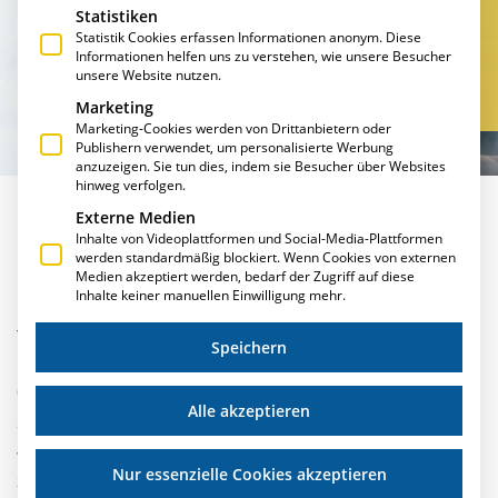
IST ZUKUNFTSWEISEND
Statistiken
Statistik Cookies erfassen Informationen anonym. Diese
Informationen helfen uns zu verstehen, wie unsere Besucher
unsere Website nutzen.
Marketing
Marketing-Cookies werden von Drittanbietern oder
Publishern verwendet, um personalisierte Werbung
anzuzeigen. Sie tun dies, indem sie Besucher über Websites
hinweg verfolgen.
Externe Medien
Inhalte von Videoplattformen und Social-Media-Plattformen
werden standardmäßig blockiert. Wenn Cookies von externen
Medien akzeptiert werden, bedarf der Zugriff auf diese
ONLINE EINSTEIGERSCHULUNGEN –
Inhalte keiner manuellen Einwilligung mehr.
KALKULATION, MATERIALWIRTSCHAFT,
TERMINPLANUNG,
Speichern
BUCHHALTUNG/PERSONAL/VERWALTUNG
(KOSTENPFLICHTIG)
Alle akzeptieren
20. Juli 2026
Vom 9. November bis zum 12. November 2026 laden wir Sie
Nur essenzielle Cookies akzeptieren
zu unseren Kostenpflichtigen Online Einsteigerschulungen