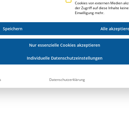
Cookies von externen Medien akz
der Zugriff auf diese Inhalte kein
Einwilligung mehr.
Speichern
Alle akzeptier
WILHELMER
Nur essenzielle Cookies akzeptieren
NG
Individuelle Datenschutzeinstellungen
d führendes
ERP-System hat
gesteigert.
s
Datenschutzerklärung