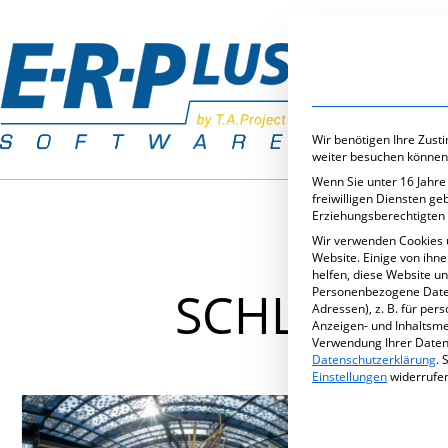
Branchenlös
Wir benötigen Ihre Zust
weiter besuchen können
Wenn Sie unter 16 Jahre
freiwilligen Diensten g
Erziehungsberechtigten 
Wir verwenden Cookies 
Website. Einige von ihn
helfen, diese Website u
SCHLAGWOR
Personenbezogene Daten 
Adressen), z. B. für per
Anzeigen- und Inhaltsm
Verwendung Ihrer Daten 
Datenschutzerklärung
.
S
Einstellungen
widerrufe