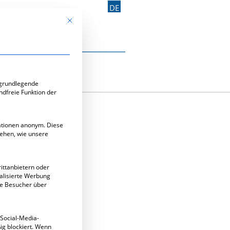
DE
Mit diesem Button wird der Dialog geschlossen. Seine Funk
Kontakt aufnehmen
e-Gruppen, für die eine Einwilligung erteilt werden kann. Di
 grundlegende
ndfreie Funktion der
mationen anonym. Diese
tehen, wie unsere
LUS
ittanbietern oder
alisierte Werbung
ie Besucher über
 Social-Media-
g blockiert. Wenn