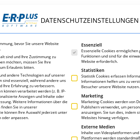
DATENSCHUTZEINSTELLUNGEN
ungen
E·R·Plus
Service
Über uns
Es folgt eine Liste der Servic
immung, bevor Sie unsere Website
Essenziell
.
Essenzielle Cookies ermöglichen
Funktionen und sind für die einwa
 alt sind und Ihre Zustimmung zu
Website erforderlich.
eben möchten, müssen Sie Ihre
um Erlaubnis bitten.
Statistiken
und andere Technologien auf unserer
Statistik Cookies erfassen Infor
en sind essenziell, während andere uns
Informationen helfen uns zu vers
nd Ihre Erfahrung zu verbessern.
Besucher unsere Website nutzen.
T: APPS VON ERP
können verarbeitet werden (z. B. IP-
Marketing
sonalisierte Anzeigen und Inhalte oder
essung.
Weitere Informationen über die
Marketing-Cookies werden von Dr
finden Sie in unserer
Publishern verwendet, um person
ie können Ihre Auswahl jederzeit unter
anzuzeigen. Sie tun dies, indem s
n oder anpassen.
Websites hinweg verfolgen.
Externe Medien
Inhalte von Videoplattformen und
Plattformen werden standardmäßi