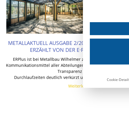
METALLAKTUELL AUSGABE 2/2021 – METALLBAU 
ERZÄHLT VON DER E·R·PLUS-EINFÜHRU
ERPlus ist bei Metallbau Wilhelmer zentrales Werkzeug un
Kommunikationsmittel aller Abteilungen und Mitarbeiter. Das 
Transparenz geschaffen,
Durchlaufzeiten deutlich verkürzt und die Projekt-Effizienz 
Cookie-Detail
Weiterlesen »