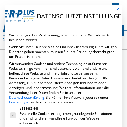
DE
Mit die
DATENSCHUTZEINSTELLUNGEN
Wir benötigen Ihre Zustimmung, bevor Sie unsere Website weiter
besuchen können.
Wenn Sie unter 16 Jahre alt sind und Ihre Zustimmung zu freiwilligen
Diensten geben möchten, müssen Sie Ihre Erziehungsberechtigten
um Erlaubnis bitten.
Wir verwenden Cookies und andere Technologien auf unserer
SCHLAGWORT:
Website. Einige von ihnen sind essenziell, während andere uns
helfen, diese Website und Ihre Erfahrung zu verbessern.
Personenbezogene Daten können verarbeitet werden (z. B. IP-
APPS
Adressen), z. B. für personalisierte Anzeigen und Inhalte oder
Anzeigen- und Inhaltsmessung.
Weitere Informationen über die
Verwendung Ihrer Daten finden Sie in unserer
Datenschutzerklärung
.
Sie können Ihre Auswahl jederzeit unter
Einstellungen
widerrufen oder anpassen.
Es folgt eine Liste der Service-Gruppen, für die eine Ei
Essenziell
Essenzielle Cookies ermöglichen grundlegende Funktionen
und sind für die einwandfreie Funktion der Website
erforderlich.