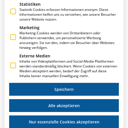
Statistiken
Statistik Cookies erfassen Informationen anonym. Diese
Informationen helfen uns zu verstehen, wie unsere Besucher
unsere Website nutzen.
Marketing
Marketing-Cookies werden von Drittanbietern oder
Publishern verwendet, um personalisierte Werbung
anzuzeigen. Sie tun dies, indem sie Besucher über Websites
PAPIERLOSE FERTIGUNG
hinweg verfolgen.
Externe Medien
Wie können Sie Ihre Fertigungssteuerung papierloser
Inhalte von Videoplattformen und Social-Media-Plattformen
gestalten? Wie lassen sich Arbeitsfortschritte unmittelbar
werden standardmäßig blockiert. Wenn Cookies von externen
an jedem Ort erfassen? Wie verfolgen Sie jederzeit Ihre
Medien akzeptiert werden, bedarf der Zugriff auf diese
Bauteile und behalten sie im Blick? – Wir haben die
Inhalte keiner manuellen Einwilligung mehr.
Lösung: Apps von E-R-Plus!
Weiterlesen »
Speichern
Alle akzeptieren
Nur essenzielle Cookies akzeptieren