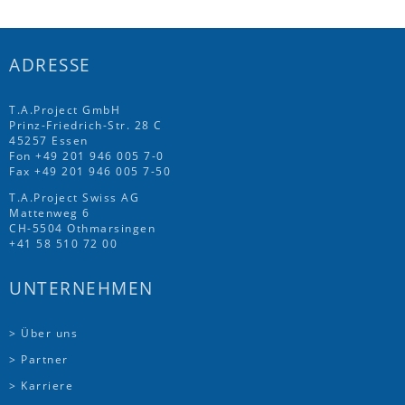
ADRESSE
T.A.Project GmbH
Prinz-Friedrich-Str. 28 C
45257 Essen
Fon
+49 201 946 005 7
-0
Fax +49 201 946 005 7-50
T.A.Project Swiss AG
Mattenweg 6
CH-5504 Othmarsingen
+41 58 510 72 00
UNTERNEHMEN
> Über uns
> Partner
> Karriere