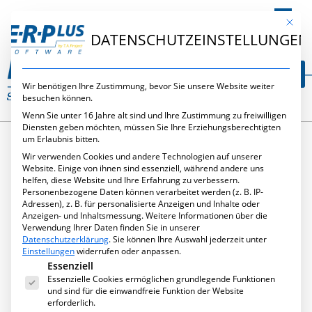
DE
Mit die
DATENSCHUTZEINSTELLUNGEN
Wir benötigen Ihre Zustimmung, bevor Sie unsere Website weiter
besuchen können.
Wenn Sie unter 16 Jahre alt sind und Ihre Zustimmung zu freiwilligen
Diensten geben möchten, müssen Sie Ihre Erziehungsberechtigten
um Erlaubnis bitten.
Wir verwenden Cookies und andere Technologien auf unserer
SCHLAGWORT:
Website. Einige von ihnen sind essenziell, während andere uns
helfen, diese Website und Ihre Erfahrung zu verbessern.
Personenbezogene Daten können verarbeitet werden (z. B. IP-
CONTROLLING
Adressen), z. B. für personalisierte Anzeigen und Inhalte oder
Anzeigen- und Inhaltsmessung.
Weitere Informationen über die
Verwendung Ihrer Daten finden Sie in unserer
Datenschutzerklärung
.
Sie können Ihre Auswahl jederzeit unter
Einstellungen
widerrufen oder anpassen.
Es folgt eine Liste der Service-Gruppen, für die eine Ei
Essenziell
Essenzielle Cookies ermöglichen grundlegende Funktionen
und sind für die einwandfreie Funktion der Website
erforderlich.