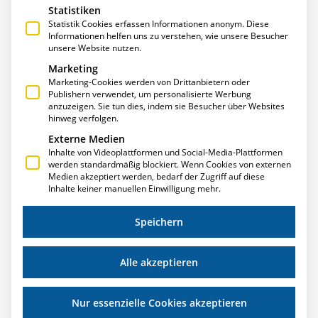
Statistiken
Statistik Cookies erfassen Informationen anonym. Diese
Informationen helfen uns zu verstehen, wie unsere Besucher
unsere Website nutzen.
Marketing
Marketing-Cookies werden von Drittanbietern oder
Publishern verwendet, um personalisierte Werbung
anzuzeigen. Sie tun dies, indem sie Besucher über Websites
THOMAS ANNIES ALS GASTDOZENT AN DER
hinweg verfolgen.
DHBW
Externe Medien
Inhalte von Videoplattformen und Social-Media-Plattformen
Auch in diesem Jahr unterstützt Thomas Annies,
werden standardmäßig blockiert. Wenn Cookies von externen
Geschäftsführender Gesellschafter der T.A.Project GmbH,
Medien akzeptiert werden, bedarf der Zugriff auf diese
erneut die Duale Hochschule Baden-Württemberg (DHBW)
Inhalte keiner manuellen Einwilligung mehr.
als Gastdozent. Der Diplom-Betriebswirt übernimmt die
regelmäßige
Speichern
Weiterlesen »
Alle akzeptieren
Nur essenzielle Cookies akzeptieren