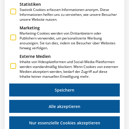
Statistiken
Statistik Cookies erfassen Informationen anonym. Diese
Informationen helfen uns zu verstehen, wie unsere Besucher
unsere Website nutzen.
Marketing
Marketing-Cookies werden von Drittanbietern oder
Publishern verwendet, um personalisierte Werbung
anzuzeigen. Sie tun dies, indem sie Besucher über Websites
METALLAKTUELL AUSGABE 2/2021 –
hinweg verfolgen.
METALLBAU WILHELMER ERZÄHLT VON DER
Externe Medien
E·R·PLUS-EINFÜHRUNG
Inhalte von Videoplattformen und Social-Media-Plattformen
werden standardmäßig blockiert. Wenn Cookies von externen
ERPlus ist bei Metallbau Wilhelmer zentrales Werkzeug
Medien akzeptiert werden, bedarf der Zugriff auf diese
und führendes Kommunikationsmittel aller Abteilungen
Inhalte keiner manuellen Einwilligung mehr.
und Mitarbeiter. Das ERP-System hat Transparenz
geschaffen,
Speichern
Durchlaufzeiten deutlich verkürzt und die Projekt-Effizienz
gesteigert.
Alle akzeptieren
Weiterlesen »
Nur essenzielle Cookies akzeptieren