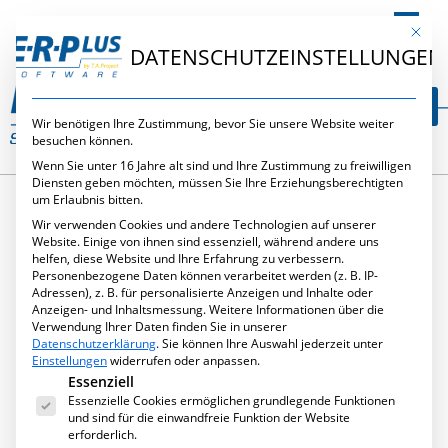
DE
Mit die
DATENSCHUTZEINSTELLUNGEN
Wir benötigen Ihre Zustimmung, bevor Sie unsere Website weiter
besuchen können.
Wenn Sie unter 16 Jahre alt sind und Ihre Zustimmung zu freiwilligen
Diensten geben möchten, müssen Sie Ihre Erziehungsberechtigten
um Erlaubnis bitten.
Wir verwenden Cookies und andere Technologien auf unserer
SCHLAGWORT:
Website. Einige von ihnen sind essenziell, während andere uns
helfen, diese Website und Ihre Erfahrung zu verbessern.
Personenbezogene Daten können verarbeitet werden (z. B. IP-
ERP-EINFÜHRUNG
Adressen), z. B. für personalisierte Anzeigen und Inhalte oder
Anzeigen- und Inhaltsmessung.
Weitere Informationen über die
Verwendung Ihrer Daten finden Sie in unserer
Datenschutzerklärung
.
Sie können Ihre Auswahl jederzeit unter
Einstellungen
widerrufen oder anpassen.
Es folgt eine Liste der Service-Gruppen, für die eine Ei
Essenziell
Essenzielle Cookies ermöglichen grundlegende Funktionen
und sind für die einwandfreie Funktion der Website
erforderlich.