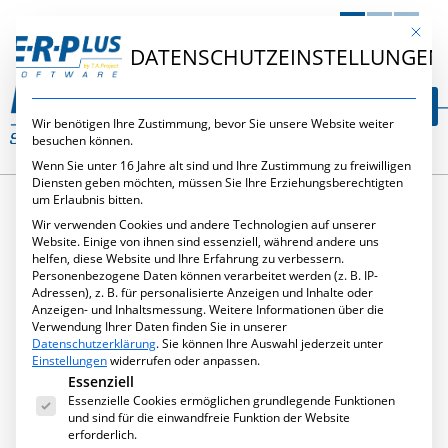
DE
EN
NL
Mit die
DATENSCHUTZEINSTELLUNGEN
Wir benötigen Ihre Zustimmung, bevor Sie unsere Website weiter
besuchen können.
Wenn Sie unter 16 Jahre alt sind und Ihre Zustimmung zu freiwilligen
Diensten geben möchten, müssen Sie Ihre Erziehungsberechtigten
um Erlaubnis bitten.
Wir verwenden Cookies und andere Technologien auf unserer
SCHLAGWORT:
Website. Einige von ihnen sind essenziell, während andere uns
helfen, diese Website und Ihre Erfahrung zu verbessern.
Personenbezogene Daten können verarbeitet werden (z. B. IP-
GÜTESIEGEL
Adressen), z. B. für personalisierte Anzeigen und Inhalte oder
Anzeigen- und Inhaltsmessung.
Weitere Informationen über die
Verwendung Ihrer Daten finden Sie in unserer
Datenschutzerklärung
.
Sie können Ihre Auswahl jederzeit unter
Einstellungen
widerrufen oder anpassen.
Es folgt eine Liste der Service-Gruppen, für die eine Ei
Essenziell
Essenzielle Cookies ermöglichen grundlegende Funktionen
und sind für die einwandfreie Funktion der Website
erforderlich.