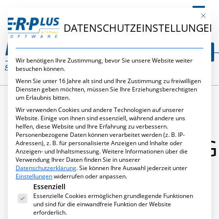
DE
Mit die
DATENSCHUTZEINSTELLUNGEN
Wir benötigen Ihre Zustimmung, bevor Sie unsere Website weiter
besuchen können.
Wenn Sie unter 16 Jahre alt sind und Ihre Zustimmung zu freiwilligen
Diensten geben möchten, müssen Sie Ihre Erziehungsberechtigten
um Erlaubnis bitten.
Wir verwenden Cookies und andere Technologien auf unserer
SCHLAGWORT:
Website. Einige von ihnen sind essenziell, während andere uns
helfen, diese Website und Ihre Erfahrung zu verbessern.
Personenbezogene Daten können verarbeitet werden (z. B. IP-
KOSTENRECHNUNG
Adressen), z. B. für personalisierte Anzeigen und Inhalte oder
Anzeigen- und Inhaltsmessung.
Weitere Informationen über die
Verwendung Ihrer Daten finden Sie in unserer
Datenschutzerklärung
.
Sie können Ihre Auswahl jederzeit unter
Einstellungen
widerrufen oder anpassen.
Es folgt eine Liste der Service-Gruppen, für die eine Ei
Essenziell
Essenzielle Cookies ermöglichen grundlegende Funktionen
und sind für die einwandfreie Funktion der Website
erforderlich.