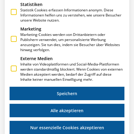
Statistiken
Statistik Cookies erfassen Informationen anonym. Diese
Informationen helfen uns zu verstehen, wie unsere Besucher
unsere Website nutzen.
Marketing
Marketing-Cookies werden von Drittanbietern oder
Publishern verwendet, um personalisierte Werbung
anzuzeigen. Sie tun dies, indem sie Besucher über Websites
THOMAS ANNIES ALS GASTDOZENT AN DER
hinweg verfolgen.
DHBW
Externe Medien
Inhalte von Videoplattformen und Social-Media-Plattformen
Auch in diesem Jahr unterstützt Thomas Annies,
werden standardmäßig blockiert. Wenn Cookies von externen
Geschäftsführender Gesellschafter der T.A.Project GmbH,
Medien akzeptiert werden, bedarf der Zugriff auf diese
erneut die Duale Hochschule Baden-Württemberg (DHBW)
Inhalte keiner manuellen Einwilligung mehr.
als Gastdozent. Der Diplom-Betriebswirt übernimmt die
regelmäßige
Speichern
Weiterlesen »
Alle akzeptieren
Nur essenzielle Cookies akzeptieren