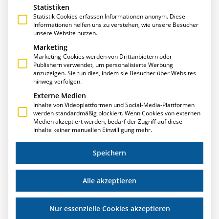
Statistiken
Statistik Cookies erfassen Informationen anonym. Diese
Informationen helfen uns zu verstehen, wie unsere Besucher
unsere Website nutzen.
Marketing
Marketing-Cookies werden von Drittanbietern oder
Publishern verwendet, um personalisierte Werbung
anzuzeigen. Sie tun dies, indem sie Besucher über Websites
VIDEO-ON-DEMAND: DER E·R·PLUS-TALK ZUM
hinweg verfolgen.
THEMA „ZEIT IST GELD – EFFIZIENTES
Externe Medien
PROJEKTCONTROLLING IM METALLBAU“
Inhalte von Videoplattformen und Social-Media-Plattformen
werden standardmäßig blockiert. Wenn Cookies von externen
„Zeit ist Geld – Effizientes Projektcontrolling im Metallbau“
Medien akzeptiert werden, bedarf der Zugriff auf diese
ist die erste Sendung aus der E·R·Plus-Reihe
Inhalte keiner manuellen Einwilligung mehr.
„Ressourcenverwaltung im Metallbau“. Die Talkshow mit
Moderator Peter Rausch, Stephan Lohmann (Dipl.-
Speichern
Kaufmann und Hauptgeschäftsführer des
Landesverbandes NRW) und Thomas Annies,
Alle akzeptieren
Geschäftsführender Gesellschafter von T.A. Project, steht
nun als Video-on-Demand kostenlos zur Verfügung.
Weiterlesen »
Nur essenzielle Cookies akzeptieren