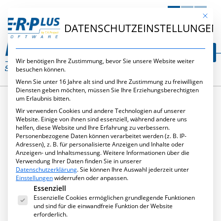
DE
EN
NL
Mit die
DATENSCHUTZEINSTELLUNGEN
Wir benötigen Ihre Zustimmung, bevor Sie unsere Website weiter
besuchen können.
Wenn Sie unter 16 Jahre alt sind und Ihre Zustimmung zu freiwilligen
Diensten geben möchten, müssen Sie Ihre Erziehungsberechtigten
um Erlaubnis bitten.
Wir verwenden Cookies und andere Technologien auf unserer
KATEGORIE:
Website. Einige von ihnen sind essenziell, während andere uns
helfen, diese Website und Ihre Erfahrung zu verbessern.
Personenbezogene Daten können verarbeitet werden (z. B. IP-
ALLGEMEIN
Adressen), z. B. für personalisierte Anzeigen und Inhalte oder
Anzeigen- und Inhaltsmessung.
Weitere Informationen über die
Verwendung Ihrer Daten finden Sie in unserer
Datenschutzerklärung
.
Sie können Ihre Auswahl jederzeit unter
Einstellungen
widerrufen oder anpassen.
Es folgt eine Liste der Service-Gruppen, für die eine Ei
Essenziell
Essenzielle Cookies ermöglichen grundlegende Funktionen
und sind für die einwandfreie Funktion der Website
erforderlich.