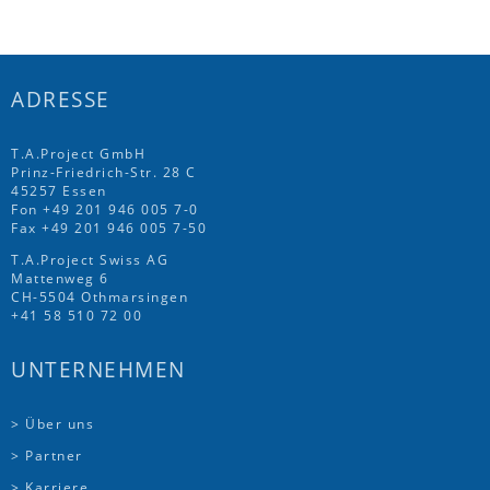
ADRESSE
T.A.Project GmbH
Prinz-Friedrich-Str. 28 C
45257 Essen
Fon
+49 201 946 005 7
-0
Fax +49 201 946 005 7-50
T.A.Project Swiss AG
Mattenweg 6
CH-5504 Othmarsingen
+41 58 510 72 00
UNTERNEHMEN
> Über uns
> Partner
> Karriere