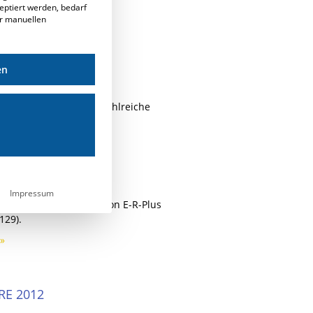
eptiert werden, bedarf
»
er manuellen
en
2014
ject auf der Polyclose zahlreiche
Plus vor.
»
3
Impressum
zahlreiche Neuerungen von E-R-Plus
129).
»
E 2012