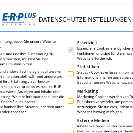
DATENSCHUTZEINSTELLUNGEN
ungen
E·R·Plus
Service
Über uns
Es folgt eine Liste der Servic
immung, bevor Sie unsere Website
Essenziell
.
Essenzielle Cookies ermöglichen
Funktionen und sind für die einwa
 alt sind und Ihre Zustimmung zu
Website erforderlich.
eben möchten, müssen Sie Ihre
um Erlaubnis bitten.
Statistiken
und andere Technologien auf unserer
Statistik Cookies erfassen Infor
en sind essenziell, während andere uns
Informationen helfen uns zu vers
nd Ihre Erfahrung zu verbessern.
Besucher unsere Website nutzen.
GORIE: MESSEN
können verarbeitet werden (z. B. IP-
Marketing
sonalisierte Anzeigen und Inhalte oder
essung.
Weitere Informationen über die
Marketing-Cookies werden von Dr
finden Sie in unserer
Publishern verwendet, um person
ie können Ihre Auswahl jederzeit unter
anzuzeigen. Sie tun dies, indem s
n oder anpassen.
Websites hinweg verfolgen.
BUILD IT
Externe Medien
Inhalte von Videoplattformen und
präsentiert sich
Build IT vom 18.02. – 21.02.2014
Plattformen werden standardmäßi