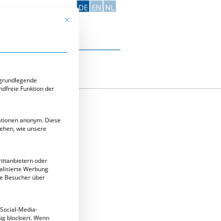
DE
EN
NL
Mit diesem Button wird der Dialog geschlossen. Seine Funk
Kontakt aufnehmen
e-Gruppen, für die eine Einwilligung erteilt werden kann. Di
 grundlegende
ndfreie Funktion der
mationen anonym. Diese
tehen, wie unsere
ittanbietern oder
alisierte Werbung
ie Besucher über
 Social-Media-
 in der Messe Berlin.
g blockiert. Wenn