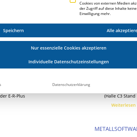
Cookies von externen Medien akz
, CAD-PLAN und
Weiterlesen 
der Zugriff auf diese Inhalte kein
Einwilligung mehr.
Speichern
Alle akzeptier
POLYCLOSE 
tterdam statt.
Vom 16.01. – 18.01.2014 stellt Ihnen T.A.Pro
Nur essenzielle Cookies akzeptieren
Neuerungen von E·R·
Individuelle Datenschutzeinstellungen
Weiterlesen 
BAU 201
s
Datenschutzerklärung
ftware im
Vom 14.- 19.01.2013 präsentiert T.A.Project 
der E-R-Plus
(Halle C3 Stand 
Weiterlesen 
METALLSOFTWAR