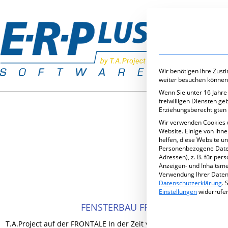
Branchenlös
Wir benötigen Ihre Zust
weiter besuchen können
Wenn Sie unter 16 Jahre
freiwilligen Diensten g
Erziehungsberechtigten 
Wir verwenden Cookies 
Website. Einige von ihn
helfen, diese Website u
KATE
Personenbezogene Daten 
Adressen), z. B. für per
Anzeigen- und Inhaltsm
Verwendung Ihrer Daten 
Datenschutzerklärung
.
S
Einstellungen
widerrufe
FENSTERBAU FRONTALE 2014
T.A.Project auf der FRONTALE In der Zeit vom 26.03. – 29.03.2014 