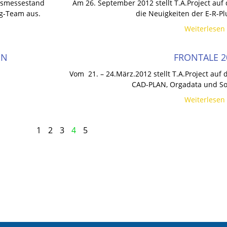
ftsmessestand
Am 26. September 2012 stellt T.A.Project auf
g-Team aus.
die Neuigkeiten der E-R-Pl
Weiterlesen 
IN
FRONTALE 2
Vom 21. – 24.März.2012 stellt T.A.Project a
CAD-PLAN, Orgadata und So
Weiterlesen 
1
2
3
4
5