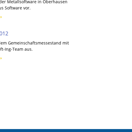
 der Metallsoftware in Oberhausen
us Software vor.
»
012
uf dem Gemeinschaftsmessestand mit
ft-Ing-Team aus.
»