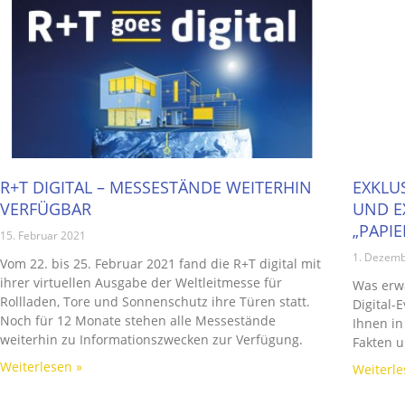
R+T DIGITAL – MESSESTÄNDE WEITERHIN
EXKLU
VERFÜGBAR
UND E
„PAPI
15. Februar 2021
1. Dezemb
Vom 22. bis 25. Februar 2021 fand die R+T digital mit
ihrer virtuellen Ausgabe der Weltleitmesse für
Was erwa
Rollladen, Tore und Sonnenschutz ihre Türen statt.
Digital-
Noch für 12 Monate stehen alle Messestände
Ihnen in
weiterhin zu Informationszwecken zur Verfügung.
Fakten 
Weiterlesen »
Weiterle