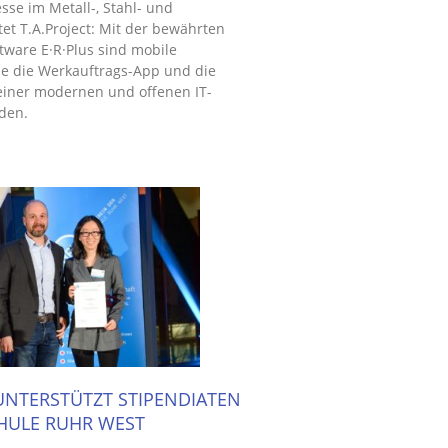
esse im Metall-, Stahl- und
et T.A.Project: Mit der bewährten
ware E·R·Plus sind mobile
 die Werkauftrags-App und die
einer modernen und offenen IT-
den.
 UNTERSTÜTZT STIPENDIATEN
HULE RUHR WEST