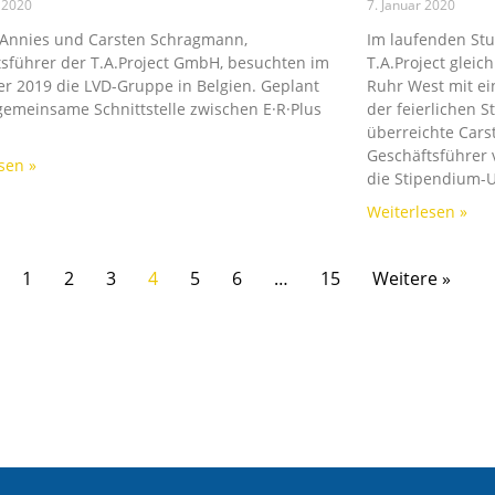
 2020
7. Januar 2020
Annies und Carsten Schragmann,
Im laufenden Stu
sführer der T.A.Project GmbH, besuchten im
T.A.Project glei
 2019 die LVD-Gruppe in Belgien. Geplant
Ruhr West mit e
 gemeinsame Schnittstelle zwischen E·R·Plus
der feierlichen 
überreichte Cars
Geschäftsführer v
sen »
die Stipendium-
Weiterlesen »
1
2
3
4
5
6
…
15
Weitere »