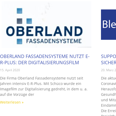
OBERLAND FASSADENSYSTEME NUTZT E-
SUPPOR
R-PLUS: DER DIGITALISIERUNGSFILM
SICHE
15. April 2020
20. März 
Die Firma Oberland Fassadensysteme nutzt seit
Die aktu
Jahren intensiv E-R-Plus. Mit Schüco wurde ein
Coronavi
Imagefilm zur Digitalisierung gedreht, in dem u. a.
Herausfo
auf die Vorzüge der
Gesundh
und Mita
Weiterlesen »
Eindämm
Die Erre