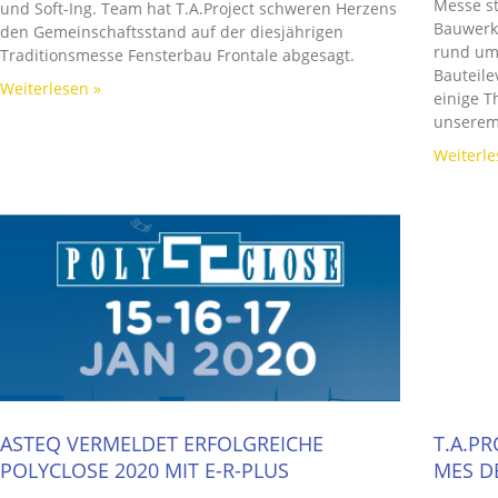
Messe s
und Soft-Ing. Team hat T.A.Project schweren Herzens
Bauwerks
den Gemeinschaftsstand auf der diesjährigen
rund um 
Traditionsmesse Fensterbau Frontale abgesagt.
Bauteil
Weiterlesen »
einige T
unserem
Weiterle
ASTEQ VERMELDET ERFOLGREICHE
T.A.PR
POLYCLOSE 2020 MIT E-R-PLUS
MES D