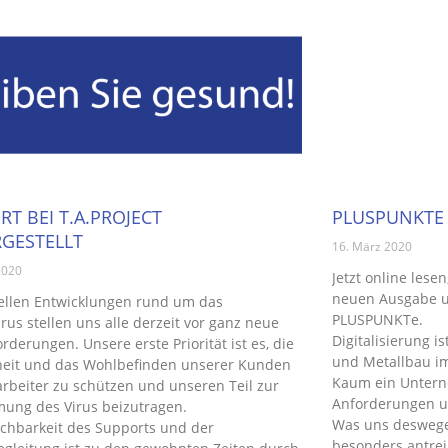
T BEI T.A.PROJECT
PLUSPUNKTE 
RGESTELLT
16. März 2020
2020
Jetzt online lese
neuen Ausgabe 
ellen Entwicklungen rund um das
PLUSPUNKTe.
rus stellen uns alle derzeit vor ganz neue
Digitalisierung i
rderungen. Unsere erste Priorität ist es, die
und Metallbau i
eit und das Wohlbefinden unserer Kunden
Kaum ein Untern
rbeiter zu schützen und unseren Teil zur
Anforderungen u
ung des Virus beizutragen.
Was uns deswegen
ichbarkeit des Supports und der
besonders antreibt