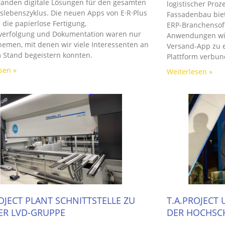
tanden digitale Lösungen für den gesamten
logistischer Proz
lebenszyklus. Die neuen Apps von E·R·Plus
Fassadenbau biet
die papierlose Fertigung,
ERP-Branchensoft
everfolgung und Dokumentation waren nur
Anwendungen wie
hemen, mit denen wir viele Interessenten an
Versand-App zu 
 Stand begeistern konnten.
Plattform verbun
sen »
Weiterlesen »
OJECT PLANT SCHNITTSTELLE ZU
T.A.PROJECT
ER LVD-GRUPPE
DER HOCHSC