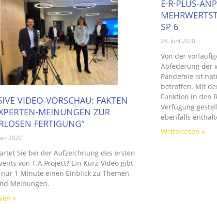
E·R·PLUS-AN
MEHRWERTST
SP 6
24. Juni 2020
Von der vorläuf
Abfederung der w
Pandemie ist nat
betroffen. Mit d
Funktion in den 
SIVE VIDEO-VORSCHAU: FAKTEN
Verfügung gestell
XPERTEN-MEINUNGEN ZUR
ebenfalls enthalt
ERLOSEN FERTIGUNG“
Weiterlesen »
er 2020
rtet Sie bei der Aufzeichnung des ersten
Events von T.A.Project? Ein Kurz-Video gibt
 nur 1 Minute einen Einblick zu Themen,
und Meinungen.
sen »