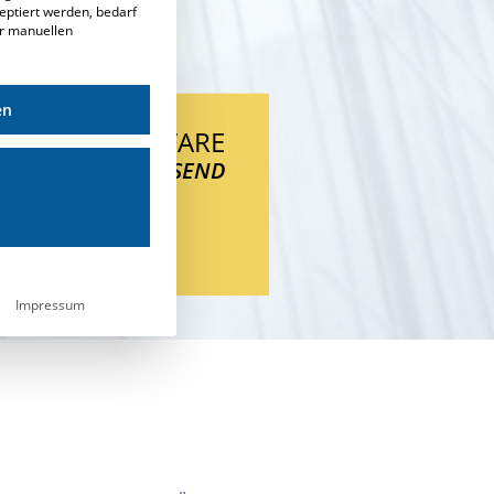
eptiert werden, bedarf
er manuellen
en
·R·PLUS SOFTWARE
IST ZUKUNFTSWEISEND
Impressum