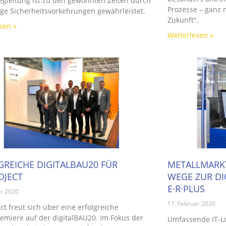
egleitung ist zu den gewohnten Zeiten durch
Prozesse – ganz 
ge Sicherheitsvorkehrungen gewährleistet.
Zukunft“.
sen »
Weiterlesen »
GREICHE DIGITALBAU20 FÜR
METALLMARKT
OJECT
WEGE ZUR DI
E·R·PLUS
ar 2020
17. Februar 2020
ect freut sich über eine erfolgreiche
miere auf der digitalBAU20. Im Fokus der
Umfassende IT-Lö