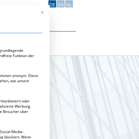
DE
EN
NL
Mit diesem Button wird der Dialog geschlossen. Seine Funk
Kontakt aufnehmen
e-Gruppen, für die eine Einwilligung erteilt werden kann. Di
 grundlegende
ndfreie Funktion der
mationen anonym. Diese
tehen, wie unsere
ittanbietern oder
alisierte Werbung
ie Besucher über
 Social-Media-
g blockiert. Wenn