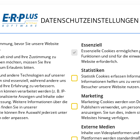
DATENSCHUTZEINSTELLUNGEN
ungen
E·R·Plus
Service
Über uns
Es folgt eine Liste der Servic
immung, bevor Sie unsere Website
Essenziell
.
Essenzielle Cookies ermöglichen
Funktionen und sind für die einwa
 alt sind und Ihre Zustimmung zu
Website erforderlich.
eben möchten, müssen Sie Ihre
um Erlaubnis bitten.
Statistiken
und andere Technologien auf unserer
Statistik Cookies erfassen Infor
en sind essenziell, während andere uns
Informationen helfen uns zu vers
nd Ihre Erfahrung zu verbessern.
Besucher unsere Website nutzen.
können verarbeitet werden (z. B. IP-
Marketing
sonalisierte Anzeigen und Inhalte oder
essung.
Weitere Informationen über die
Marketing-Cookies werden von Dr
finden Sie in unserer
Publishern verwendet, um person
ie können Ihre Auswahl jederzeit unter
anzuzeigen. Sie tun dies, indem s
n oder anpassen.
Websites hinweg verfolgen.
Externe Medien
Inhalte von Videoplattformen und
Plattformen werden standardmäßi